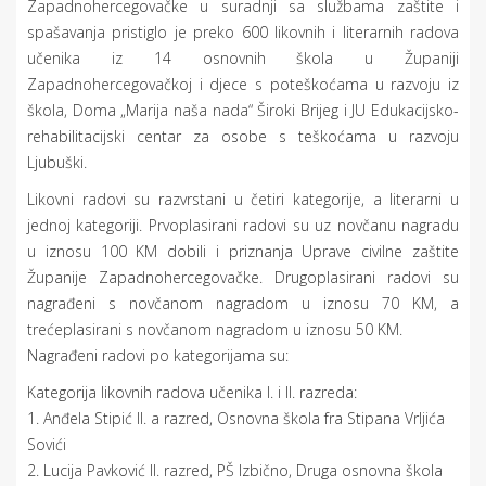
Zapadnohercegovačke u suradnji sa službama zaštite i
spašavanja pristiglo je preko 600 likovnih i literarnih radova
učenika iz 14 osnovnih škola u Županiji
Zapadnohercegovačkoj i djece s poteškoćama u razvoju iz
škola, Doma „Marija naša nada“ Široki Brijeg i JU Edukacijsko-
rehabilitacijski centar za osobe s teškoćama u razvoju
Ljubuški.
Likovni radovi su razvrstani u četiri kategorije, a literarni u
jednoj kategoriji. Prvoplasirani radovi su uz novčanu nagradu
u iznosu 100 KM dobili i priznanja Uprave civilne zaštite
Županije Zapadnohercegovačke. Drugoplasirani radovi su
nagrađeni s novčanom nagradom u iznosu 70 KM, a
trećeplasirani s novčanom nagradom u iznosu 50 KM.
Nagrađeni radovi po kategorijama su:
Kategorija likovnih radova učenika I. i II. razreda:
1. Anđela Stipić II. a razred, Osnovna škola fra Stipana Vrljića
Sovići
2. Lucija Pavković II. razred, PŠ Izbično, Druga osnovna škola