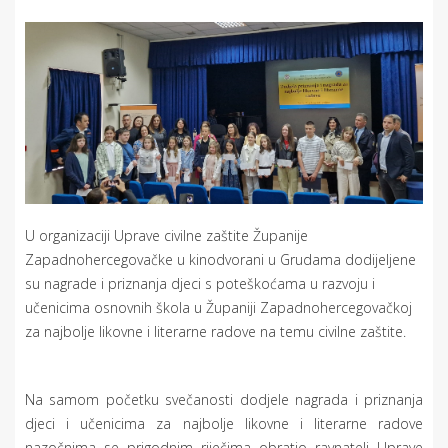
U organizaciji Uprave civilne zaštite Županije
Zapadnohercegovačke u kinodvorani u Grudama dodijeljene
su nagrade i priznanja djeci s poteškoćama u razvoju i
učenicima osnovnih škola u Županiji Zapadnohercegovačkoj
za najbolje likovne i literarne radove na temu civilne zaštite.
Na samom početku svečanosti dodjele nagrada i priznanja
djeci i učenicima za najbolje likovne i literarne radove
nazočnima se prigodnim riječima obratio ravnatelj Uprave