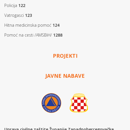
Policija
122
Vatrogasci
123
Hitna medicinska pomoć
124
Pomoć na cesti /AMSBiH/
1288
PROJEKTI
JAVNE NABAVE
Uprava civilne zaštite Županije Zapadnohercegovačke