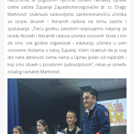
civilne zaštite Županije Zapadnohercegovačke dr. sc. Drago
Martinović istaknuvši zadovoljstvo zainteresiranošću učenika
za izradu likovnih i literarnih radova na temu zaštite i
spašavanja. „Treću godinu zaredom raspisujemo natječaj za
izradu likovnih i literarnih radova učenika osnovnih škola s tim
da smo ove godine organizirali i edukaciju učenika u svim
osnovnim školama u našoj Županiji. Volim istaknuti da je ovaj
dio naše aktivnosti svima nama u Upravi jedan od najdražih i
koji smo obavili s posebnim zadovoljstvom“, rekao je između
ostalog ravnatelj Martinović.