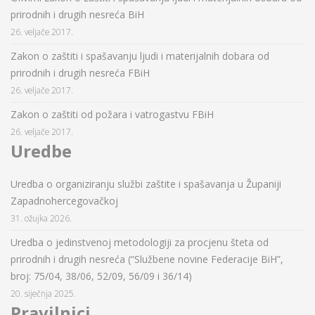
prirodnih i drugih nesreća BiH
26. veljače 2017.
Zakon o zaštiti i spašavanju ljudi i materijalnih dobara od
prirodnih i drugih nesreća FBiH
26. veljače 2017.
Zakon o zaštiti od požara i vatrogastvu FBiH
26. veljače 2017.
Uredbe
Uredba o organiziranju službi zaštite i spašavanja u Županiji
Zapadnohercegovačkoj
31. ožujka 2026.
Uredba o jedinstvenoj metodologiji za procjenu šteta od
prirodnih i drugih nesreća (“Službene novine Federacije BiH”,
broj: 75/04, 38/06, 52/09, 56/09 i 36/14)
20. siječnja 2025.
Pravilnici