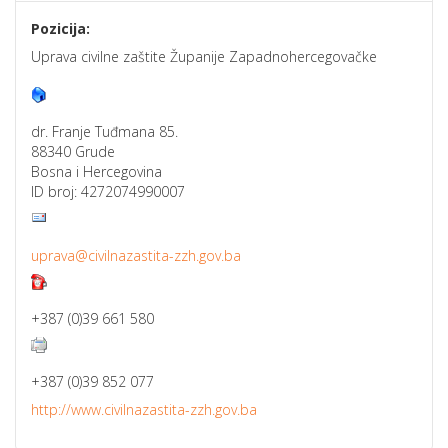
Pozicija:
Uprava civilne zaštite Županije Zapadnohercegovačke
dr. Franje Tuđmana 85.
88340 Grude
Bosna i Hercegovina
ID broj: 4272074990007
uprava@civilnazastita-zzh.gov.ba
+387 (0)39 661 580
+387 (0)39 852 077
http://www.civilnazastita-zzh.gov.ba