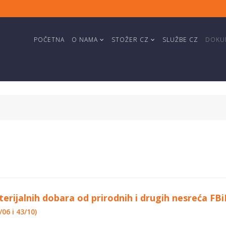
POČETNA
O NAMA
STOŽER CZ
SLUŽBE CZ
DOKUM
aterijalnih dobara od prirodnih i drugih nesreća FB
/06 i 43/10)