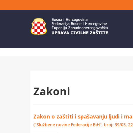
Zakoni
Zakon o zaštiti i spašavanju ljudi i m
("Službene novine Federacije BiH", broj: 39/03, 22