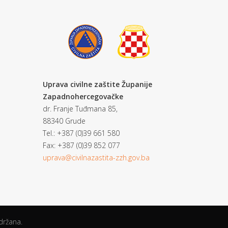
Uprava civilne zaštite Županije
Zapadnohercegovačke
dr. Franje Tuđmana 85,
88340 Grude
Tel.: +387 (0)39 661 580
Fax: +387 (0)39 852 077
uprava@civilnazastita-zzh.gov.ba
držana.