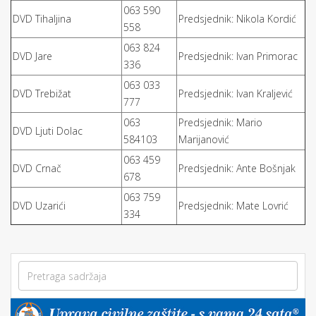
063 590
DVD Tihaljina
Predsjednik: Nikola Kordić
558
063 824
DVD Jare
Predsjednik: Ivan Primorac
336
063 033
DVD Trebižat
Predsjednik: Ivan Kraljević
777
063
Predsjednik: Mario
DVD Ljuti Dolac
584103
Marijanović
063 459
DVD Crnač
Predsjednik: Ante Bošnjak
678
063 759
DVD Uzarići
Predsjednik: Mate Lovrić
334