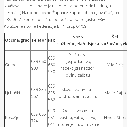
spašavanju ljudi i materijalnih dobara od prirodnih i drugih
nesreća ("Narodne novine Županije Zapadnohercegovačke“, broj:
23/20) i Zakonom o zaštiti od požara i vatrogastvu FBiH
("Službene novine Federacije BiH", broj: 64/09).
Naziv
Šef
Općina/grad
Telefon
Fax
službe/odjela/odsjeka
službe/odsje
Služba za
039
039 660
gospodarstvo,
Grude
660
Mile Pejić
903
inspekcijski nadzor i
930
civilnu zaštitu
039
039 835
Služba za civilnu –
Ljubuški
835
Mario Bajto
562
protupožarnu zaštitu
562
039
Odsjek za civilnu
039 685
Posušje
681
zaštitu, vatrogastvo,
Hrvoje Stipić
724
041
motrenje i uzbunjivanje