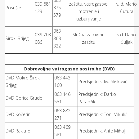
063
039 681
zaštitu, vatrogastvo,
v. d. Mario
Posušje
375
123
motrenje i
Čutura
579
uzbunjivanje
063
039 703
Služba za civilnu
v.d. Dario
Široki Brijeg
368
086
zaštitu
Čuljak
322
Dobrovoljne vatrogasne postrojbe (DVD)
DVD Mokro Široki
063 443
Predsjednik: Ivo Slišković
Brijeg
160
063 146
Predsjednik: Darko
DVD Gorica Grude
551
Paradžik
063 882
DVD Kočerin
Predsjednik: Toni Mikulić
271
063 469
DVD Rakitno
Predsjednik: Ante Mihalj
581