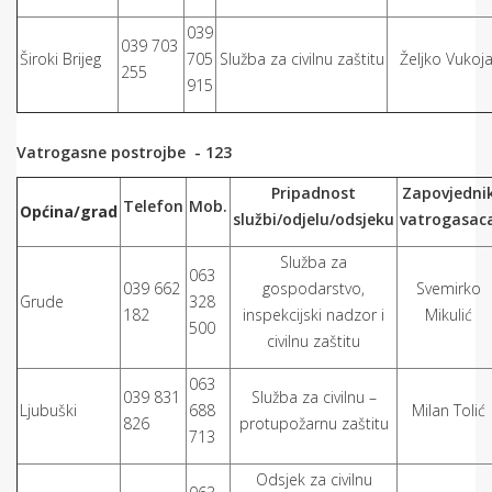
039
039 703
Široki Brijeg
705
Služba za civilnu zaštitu
Željko Vukoj
255
915
Vatrogasne postrojbe - 123
Pripadnost
Zapovjedni
Telefon
Mob.
Općina/grad
službi/odjelu/odsjeku
vatrogasac
Služba za
063
039 662
gospodarstvo,
Svemirko
Grude
328
182
inspekcijski nadzor i
Mikulić
500
civilnu zaštitu
063
039 831
Služba za civilnu –
Ljubuški
688
Milan Tolić
826
protupožarnu zaštitu
713
Odsjek za civilnu