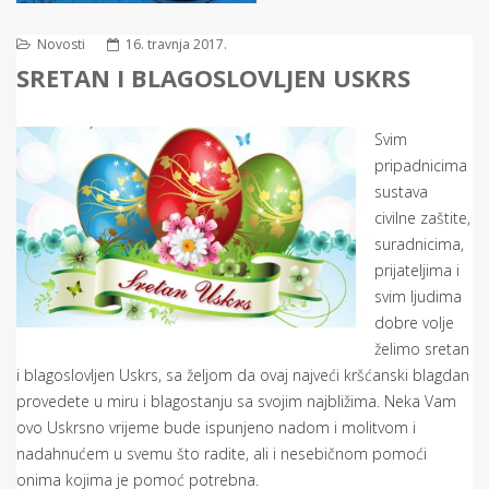
Novosti
16. travnja 2017.
SRETAN I BLAGOSLOVLJEN USKRS
Svim
pripadnicima
sustava
civilne zaštite,
suradnicima,
prijateljima i
svim ljudima
dobre volje
želimo sretan
i blagoslovljen Uskrs, sa željom da ovaj najveći kršćanski blagdan
provedete u miru i blagostanju sa svojim najbližima. Neka Vam
ovo Uskrsno vrijeme bude ispunjeno nadom i molitvom i
nadahnućem u svemu što radite, ali i nesebičnom pomoći
onima kojima je pomoć potrebna.