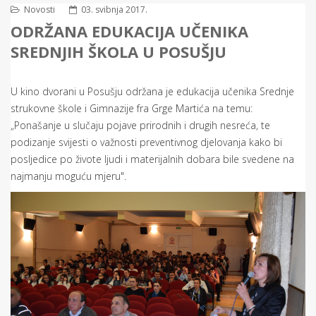
Novosti
03. svibnja 2017.
ODRŽANA EDUKACIJA UČENIKA
SREDNJIH ŠKOLA U POSUŠJU
U kino dvorani u Posušju održana je edukacija učenika Srednje
strukovne škole i Gimnazije fra Grge Martića na temu:
„Ponašanje u slučaju pojave prirodnih i drugih nesreća, te
podizanje svijesti o važnosti preventivnog djelovanja kako bi
posljedice po živote ljudi i materijalnih dobara bile svedene na
najmanju moguću mjeru".