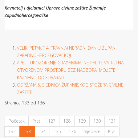
Ravnatelj i djelatnici Uprave civilne zaštite Županije
Zapadnohercegovačke
VELIKI PETAK (14. TRAVNJA) NERADNI DAN U ŽUPANIJI
ZAPADNOHERCEGOVAČKOJ
APEL I UPOZORENJE GRAĐANIMA: NE PALITE VATRU NA
OTVORENOM PROSTORU BEZ NADZORA, MOŽETE
KAZNENO ODGOVARATI
ODRŽANA 5. SJEDNICA ŽUPANIJSKOG STOŽERA CIVILNE
ZAŠTITE
Stranica 133 od 136
Početak
Pret
127
128
129
130
131
132
133
134
135
136
Sljedeće
Kraj