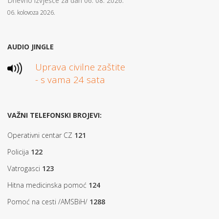
Dnevno izvješće za dan 06. 08. 2026.
06. kolovoza 2026.
AUDIO JINGLE
Uprava civilne zaštite
- s vama 24 sata
VAŽNI TELEFONSKI BROJEVI:
Operativni centar CZ
121
Policija
122
Vatrogasci
123
Hitna medicinska pomoć
124
Pomoć na cesti /AMSBiH/
1288