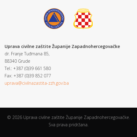
Uprava civilne zaštite Županije Zapadnohercegovačke
dr. Franje Tuđmana 85,
88340 Grude
Tel.: +387 (0)39 661 580
Fax: +387 (0)39 852 077
uprava@civilnazastita-zzh.gov.ba
© 2026 Uprava civilne zaštite Županije Zapadnohercegovačke.
Sva prava pridržana.