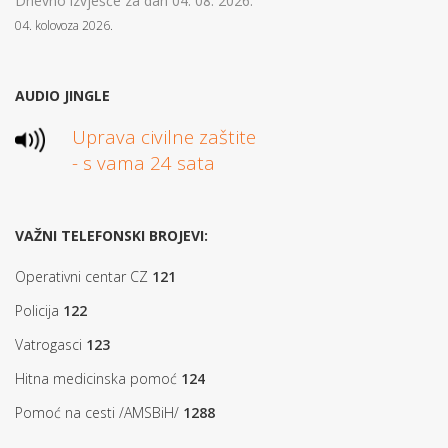
Dnevno izvješće za dan 04. 08. 2026.
04. kolovoza 2026.
AUDIO JINGLE
Uprava civilne zaštite
- s vama 24 sata
VAŽNI TELEFONSKI BROJEVI:
Operativni centar CZ
121
Policija
122
Vatrogasci
123
Hitna medicinska pomoć
124
Pomoć na cesti /AMSBiH/
1288