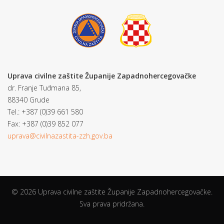
Uprava civilne zaštite Županije Zapadnohercegovačke
dr. Franje Tuđmana 85,
88340 Grude
Tel.: +387 (0)39 661 580
Fax: +387 (0)39 852 077
uprava@civilnazastita-zzh.gov.ba
© 2026 Uprava civilne zaštite Županije Zapadnohercegovačke.
Sva prava pridržana.