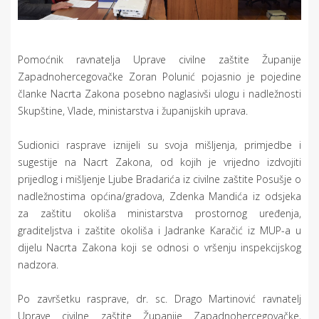
Pomoćnik ravnatelja Uprave civilne zaštite Županije
Zapadnohercegovačke Zoran Polunić pojasnio je pojedine
članke Nacrta Zakona posebno naglasivši ulogu i nadležnosti
Skupštine, Vlade, ministarstva i županijskih uprava.
Sudionici rasprave iznijeli su svoja mišljenja, primjedbe i
sugestije na Nacrt Zakona, od kojih je vrijedno izdvojiti
prijedlog i mišljenje Ljube Bradarića iz civilne zaštite Posušje o
nadležnostima općina/gradova, Zdenka Mandića iz odsjeka
za zaštitu okoliša ministarstva prostornog uređenja,
graditeljstva i zaštite okoliša i Jadranke Karačić iz MUP-a u
dijelu Nacrta Zakona koji se odnosi o vršenju inspekcijskog
nadzora.
Po završetku rasprave, dr. sc. Drago Martinović ravnatelj
Uprave civilne zaštite Županije Zapadnohercegovačke,