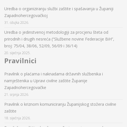
Uredba o organiziranju službi zaštite i spašavanja u Županiji
Zapadnohercegovačkoj
31. ožujka 2026.
Uredba o jedinstvenoj metodologiji za procjenu šteta od
prirodnih i drugih nesreća (“Službene novine Federacije BiH”,
broj: 75/04, 38/06, 52/09, 56/09 i 36/14)
20. siječnja 2025.
Pravilnici
Pravilnik o plaćama i naknadama državnih službenika i
namještenika u Upravi civilne zaštite Županije
Zapadnohercegovačke
21. srpnja 2026.
Pravilnik o kriznom komuniciranju Županijskog stožera civilne
zaštite
18. siječnja 2026.