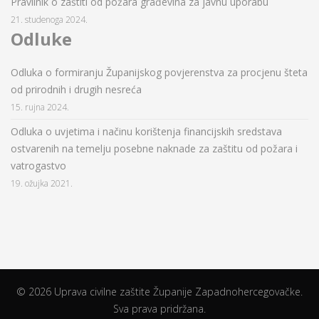
Pravilnik o zaštiti od požara građevina za javnu uporabu
21. studenoga 2024.
Odluke
Odluka o formiranju Županijskog povjerenstva za procjenu šteta
od prirodnih i drugih nesreća
15. rujna 2024.
Odluka o uvjetima i načinu korištenja financijskih sredstava
ostvarenih na temelju posebne naknade za zaštitu od požara i
vatrogastvo
19. ožujka 2021.
© 2026 Uprava civilne zaštite Županije Zapadnohercegovačke.
Sva prava pridržana.