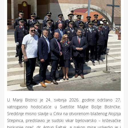
U Mariji Bistrici je 24. svibnja 2026. godine održano 27.
vatrogasno hodočašće u Svetište Majke Božje Bistričke.
Središnje misno slavlje u Crkvi na otvorenom blaženog Alojzija
Stepinca, predslavio je sudski vikar bjelovarsko – križevačke
biskupije preč. dr. Antun Faltak, a nakon mise uslijedio je i