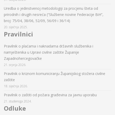
Uredba o jedinstvenoj metodologiji za procjenu šteta od
prirodnih i drugih nesreća (“Službene novine Federacije BiH”,
broj: 75/04, 38/06, 52/09, 56/09 i 36/14)
20. siječnja 2025.
Pravilnici
Pravilnik o plaćama i naknadama državnih službenika i
namještenika u Upravi civilne zaštite Županije
Zapadnohercegovačke
21. srpnja 2026.
Pravilnik o kriznom komuniciranju Županijskog stožera civilne
zaštite
18. siječnja 2026.
Pravilnik o zaštiti od požara građevina za javnu uporabu
21. studenoga 2024.
Odluke