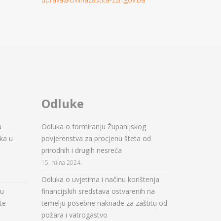
Odluke
a
Odluka o formiranju Županijskog
ka u
povjerenstva za procjenu šteta od
prirodnih i drugih nesreća
15. rujna 2024.
Odluka o uvjetima i načinu korištenja
ju
financijskih sredstava ostvarenih na
te
temelju posebne naknade za zaštitu od
požara i vatrogastvo