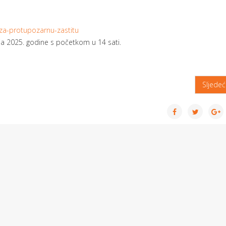
it-za-protupozarnu-zastitu
nja 2025. godine s početkom u 14 sati.
Sljede