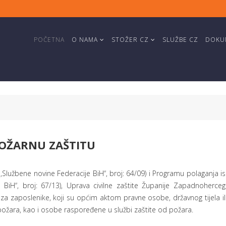
POČETNA
O NAMA
STOŽER CZ
SLUŽBE CZ
DOKUM
POŽARNU ZAŠTITU
,Službene novine Federacije BiH“, broj: 64/09) i Programu polaganja is
e BiH“, broj: 67/13), Uprava civilne zaštite Županije Zapadnoherce
 za zaposlenike, koji su općim aktom pravne osobe, državnog tijela il
požara, kao i osobe raspoređene u službi zaštite od požara.