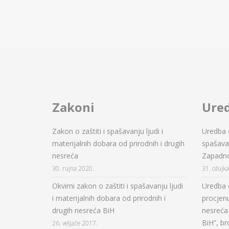
Zakoni
Ure
Zakon o zaštiti i spašavanju ljudi i
Uredba o
materijalnih dobara od prirodnih i drugih
spašavan
nesreća
Zapadn
30. rujna 2020.
31. ožujk
Okvirni zakon o zaštiti i spašavanju ljudi
Uredba 
i materijalnih dobara od prirodnih i
procjenu
drugih nesreća BiH
nesreća 
BiH”, br
26. veljače 2017.