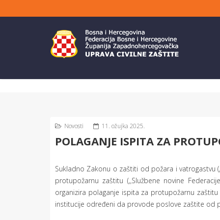
Novosti
11. ožujka 2025.
POLAGANJE ISPITA ZA PROTU
Sukladno Zakonu o zaštiti od požara i vatrogastvu (,
protupožarnu zaštitu (,,Službene novine Federacij
organizira polaganje ispita za protupožarnu zaštitu
institucije određeni da provode poslove zaštite od 