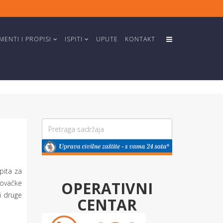
ENTI I PROPISI
ISPITI
UPUTE
KONTAKT
pita za
OPERATIVNI
govačke
i druge
CENTAR