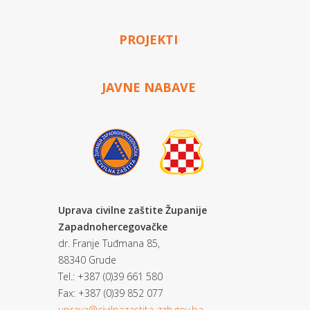
PROJEKTI
JAVNE NABAVE
Uprava civilne zaštite Županije
Zapadnohercegovačke
dr. Franje Tuđmana 85,
88340 Grude
Tel.: +387 (0)39 661 580
Fax: +387 (0)39 852 077
uprava@civilnazastita-zzh.gov.ba