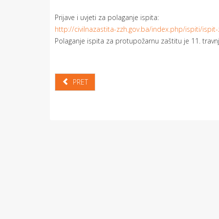
Prijave i uvjeti za polaganje ispita:
http://civilnazastita-zzh.gov.ba/index.php/ispiti/isp
Polaganje ispita za protupožarnu zaštitu je 11. trav
PRET