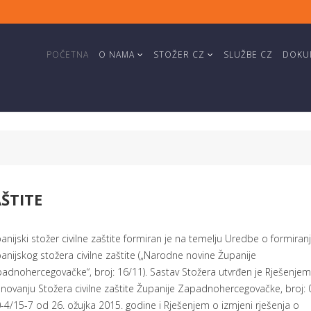
POČETNA
O NAMA
STOŽER CZ
SLUŽBE CZ
DOKUM
AŠTITE
anijski stožer civilne zaštite formiran je na temelju Uredbe o formiran
anijskog stožera civilne zaštite („Narodne novine Županije
adnohercegovačke“, broj: 16/11). Sastav Stožera utvrđen je Rješenjem
novanju Stožera civilne zaštite Županije Zapadnohercegovačke, broj: 
-4/15-7 od 26. ožujka 2015. godine i Rješenjem o izmjeni rješenja o