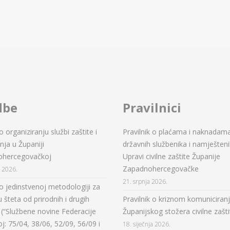
dbe
Pravilnici
 organiziranju službi zaštite i
Pravilnik o plaćama i naknadam
ja u Županiji
državnih službenika i namješteni
ohercegovačkoj
Upravi civilne zaštite Županije
Zapadnohercegovačke
a 2026.
21. srpnja 2026.
o jedinstvenoj metodologiji za
 šteta od prirodnih i drugih
Pravilnik o kriznom komuniciran
(“Službene novine Federacije
Županijskog stožera civilne zašti
oj: 75/04, 38/06, 52/09, 56/09 i
18. siječnja 2026.