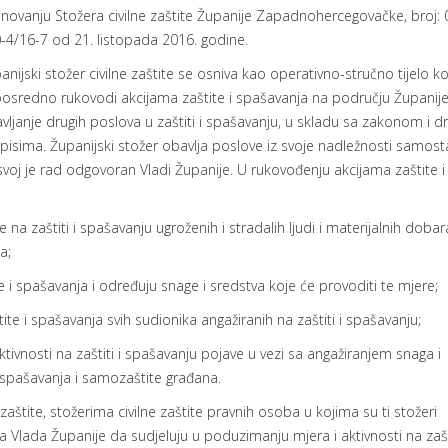
novanju Stožera civilne zaštite Županije Zapadnohercegovačke, broj: 
-4/16-7 od 21. listopada 2016. godine.
anijski stožer civilne zaštite se osniva kao operativno-stručno tijelo ko
osredno rukovodi akcijama zaštite i spašavanja na području Županije
vljanje drugih poslova u zaštiti i spašavanju, u skladu sa zakonom i d
pisima. Županijski stožer obavlja poslove iz svoje nadležnosti samost
svoj je rad odgovoran Vladi Županije. U rukovođenju akcijama zaštite i
 na zaštiti i spašavanju ugroženih i stradalih ljudi i materijalnih dobara
a;
i spašavanja i određuju snage i sredstva koje će provoditi te mjere;
ite i spašavanja svih sudionika angažiranih na zaštiti i spašavanju;
ktivnosti na zaštiti i spašavanju pojave u vezi sa angažiranjem snaga i
i spašavanja i samozaštite građana.
štite, stožerima civilne zaštite pravnih osoba u kojima su ti stožeri
a Vlada Županije da sudjeluju u poduzimanju mjera i aktivnosti na zašti