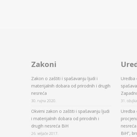
Zakoni
Ure
Zakon o zaštiti i spašavanju ljudi i
Uredba o
materijalnih dobara od prirodnih i drugih
spašavan
nesreća
Zapadn
30. rujna 2020.
31. ožujk
Okvirni zakon o zaštiti i spašavanju ljudi
Uredba 
i materijalnih dobara od prirodnih i
procjenu
drugih nesreća BiH
nesreća 
BiH”, br
26. veljače 2017.