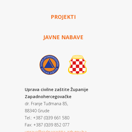
PROJEKTI
JAVNE NABAVE
Uprava civilne zaštite Županije
Zapadnohercegovačke
dr. Franje Tuđmana 85,
88340 Grude
Tel.: +387 (0)39 661 580
Fax: +387 (0)39 852 077
uprava@civilnazastita-zzh.gov.ba