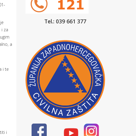
01-
Tel.: 039 661 377
je
 i za
rugim
alno, a
 i te
ti i