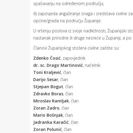
spašavanju na određenom području;
6) zapovjeda angažiranje snaga i sredstava civilne 
općine/grada na području Županije.
U vršenju poslova iz svoje nadležnosti, Županijski s
nastanak prirodne ili druge nesreće u Županiji, a po
Članovi Županijskog stožera civilne zaštite su:
Zdenko Ćosić
, zapovjednik
dr. sc. Drago Martinović
, načelnik
Toni Kraljević
, član
Darijo Sesar
, član
Stjepan Bogut
, član
Zdravko Boras
, član
Miroslav Ramljak
, član
Zoran Zadro
, član
Mario Bošnjak
, član
Jadranka Karačić
, član
Zoran Polunić
, član