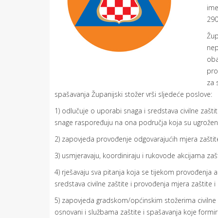
ime
290
Žup
nep
oba
pro
za 
spašavanja Županijski stožer vrši sljedeće poslove:
1) odlučuje o uporabi snaga i sredstava civilne zaštite
snage raspoređuju na ona područja koja su ugrožen
2) zapovjeda provođenje odgovarajućih mjera zaštite 
3) usmjeravaju, koordiniraju i rukovode akcijama zašt
4) rješavaju sva pitanja koja se tijekom provođenja a
sredstava civilne zaštite i provođenja mjera zaštite 
5) zapovjeda gradskom/općinskim stožerima civilne za
osnovani i službama zaštite i spašavanja koje formir