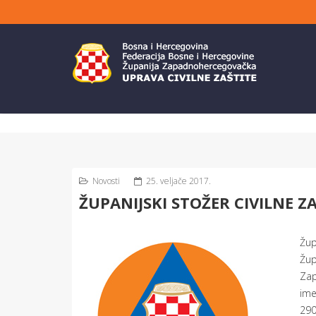
Novosti
25. veljače 2017.
ŽUPANIJSKI STOŽER CIVILNE Z
Žup
Žup
Zap
ime
290