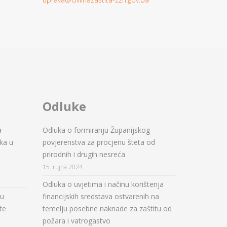
Odluke
a
Odluka o formiranju Županijskog
ka u
povjerenstva za procjenu šteta od
prirodnih i drugih nesreća
15. rujna 2024.
Odluka o uvjetima i načinu korištenja
ju
financijskih sredstava ostvarenih na
te
temelju posebne naknade za zaštitu od
požara i vatrogastvo