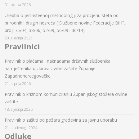
31. ožujka 2026.
Uredba o jedinstvenoj metodologiji za procjenu šteta od
prirodnih i drugih nesreća (“Službene novine Federacije BiH”,
broj: 75/04, 38/06, 52/09, 56/09 i 36/14)
20. siječnja 2025.
Pravilnici
Pravilnik o plaćama i naknadama državnih službenika i
namještenika u Upravi civilne zaštite Županije
Zapadnohercegovačke
21. srpnja 2026.
Pravilnik o kriznom komuniciranju Županijskog stožera civilne
zaštite
18. siječnja 2026.
Pravilnik o zaštiti od požara građevina za javnu uporabu
21. studenoga 2024.
Odluke