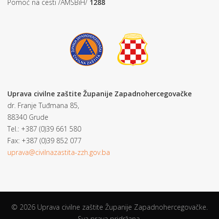
Pomoć na cesti /AMSBiH/
1288
Uprava civilne zaštite Županije Zapadnohercegovačke
dr. Franje Tuđmana 85,
88340 Grude
Tel.: +387 (0)39 661 580
Fax: +387 (0)39 852 077
uprava@civilnazastita-zzh.gov.ba
© 2026 Uprava civilne zaštite Županije Zapadnohercegovačke.
Sva prava pridržana.