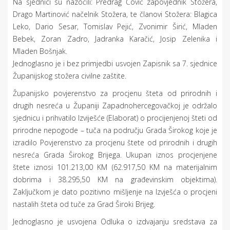
Na sjednici su nazočili: Predrag Čović zapovjednik Stožera,
Drago Martinović načelnik Stožera, te članovi Stožera: Blagica
Leko, Dario Sesar, Tomislav Pejić, Zvonimir Širić, Mladen
Bebek, Zoran Zadro, Jadranka Karačić, Josip Zelenika i
Mladen Bošnjak.
Jednoglasno je i bez primjedbi usvojen Zapisnik sa 7. sjednice
Županijskog stožera civilne zaštite.
Županijsko povjerenstvo za procjenu šteta od prirodnih i
drugih nesreća u Županiji Zapadnohercegovačkoj je održalo
sjednicu i prihvatilo Izviješće (Elaborat) o procijenjenoj šteti od
prirodne nepogode – tuča na području Grada Širokog koje je
izradilo Povjerenstvo za procjenu štete od prirodnih i drugih
nesreća Grada Širokog Brijega. Ukupan iznos procjenjene
štete iznosi 101.213,00 KM (62.917,50 KM na materijalnim
dobrima i 38.295,50 KM na građevinskim objektima).
Zaključkom je dato pozitivno mišljenje na Izvješća o procjeni
nastalih šteta od tuče za Grad Široki Brijeg.
Jednoglasno je usvojena Odluka o izdvajanju sredstava za