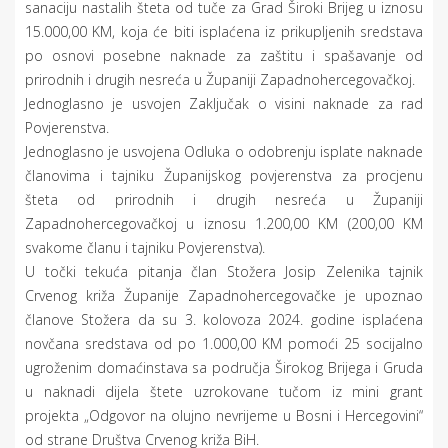
sanaciju nastalih šteta od tuče za Grad Široki Brijeg u iznosu
15.000,00 KM, koja će biti isplaćena iz prikupljenih sredstava
po osnovi posebne naknade za zaštitu i spašavanje od
prirodnih i drugih nesreća u Županiji Zapadnohercegovačkoj.
Jednoglasno je usvojen Zaključak o visini naknade za rad
Povjerenstva.
Jednoglasno je usvojena Odluka o odobrenju isplate naknade
članovima i tajniku Županijskog povjerenstva za procjenu
šteta od prirodnih i drugih nesreća u Županiji
Zapadnohercegovačkoj u iznosu 1.200,00 KM (200,00 KM
svakome članu i tajniku Povjerenstva).
U točki tekuća pitanja član Stožera Josip Zelenika tajnik
Crvenog križa Županije Zapadnohercegovačke je upoznao
članove Stožera da su 3. kolovoza 2024. godine isplaćena
novčana sredstava od po 1.000,00 KM pomoći 25 socijalno
ugroženim domaćinstava sa područja Širokog Brijega i Gruda
u naknadi dijela štete uzrokovane tučom iz mini grant
projekta „Odgovor na olujno nevrijeme u Bosni i Hercegovini“
od strane Društva Crvenog križa BiH.