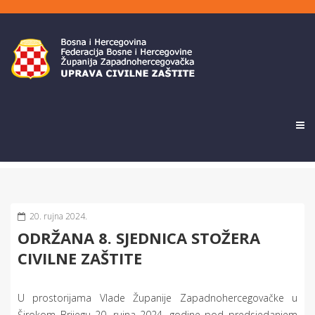
20. rujna 2024.
ODRŽANA 8. SJEDNICA STOŽERA
CIVILNE ZAŠTITE
U prostorijama Vlade Županije Zapadnohercegovačke u
Širokom Brijegu 20. rujna 2024. godine pod predsjedanjem