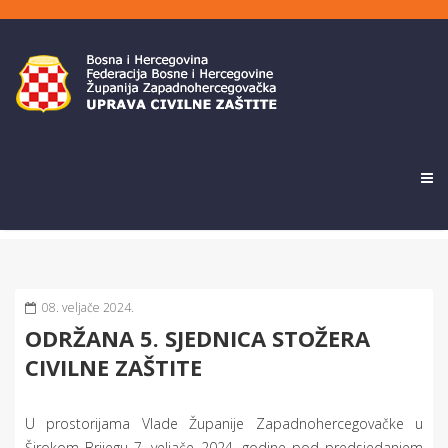
08. veljače 2024.
ODRŽANA 5. SJEDNICA STOŽERA
CIVILNE ZAŠTITE
U prostorijama Vlade Županije Zapadnohercegovačke u
Širokom Brijegu 7. veljače 2024. godine pod predsjedanjem