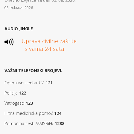
Dnevno izvješće za dan 05. 08. 2026.
05. kolovoza 2026.
AUDIO JINGLE
Uprava civilne zaštite
- s vama 24 sata
VAŽNI TELEFONSKI BROJEVI:
Operativni centar CZ
121
Policija
122
Vatrogasci
123
Hitna medicinska pomoć
124
Pomoć na cesti /AMSBiH/
1288