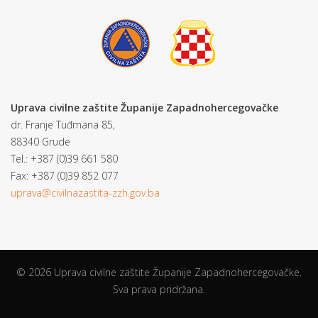
Uprava civilne zaštite Županije Zapadnohercegovačke
dr. Franje Tuđmana 85,
88340 Grude
Tel.: +387 (0)39 661 580
Fax: +387 (0)39 852 077
uprava@civilnazastita-zzh.gov.ba
© 2026 Uprava civilne zaštite Županije Zapadnohercegovačke.
Sva prava pridržana.