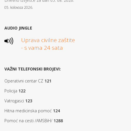
Dnevno izvješće za dan 05. 08. 2026.
05. kolovoza 2026.
AUDIO JINGLE
Uprava civilne zaštite
- s vama 24 sata
VAŽNI TELEFONSKI BROJEVI:
Operativni centar CZ
121
Policija
122
Vatrogasci
123
Hitna medicinska pomoć
124
Pomoć na cesti /AMSBiH/
1288