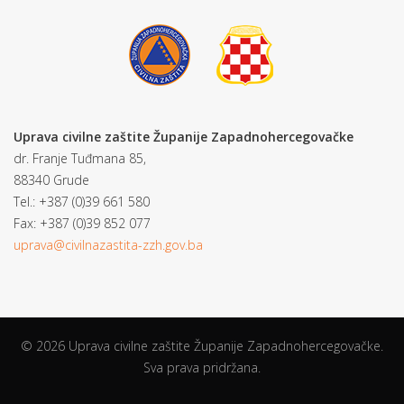
Uprava civilne zaštite Županije Zapadnohercegovačke
dr. Franje Tuđmana 85,
88340 Grude
Tel.: +387 (0)39 661 580
Fax: +387 (0)39 852 077
uprava@civilnazastita-zzh.gov.ba
© 2026 Uprava civilne zaštite Županije Zapadnohercegovačke.
Sva prava pridržana.