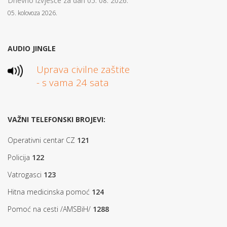
Dnevno izvješće za dan 05. 08. 2026.
05. kolovoza 2026.
AUDIO JINGLE
Uprava civilne zaštite
- s vama 24 sata
VAŽNI TELEFONSKI BROJEVI:
Operativni centar CZ
121
Policija
122
Vatrogasci
123
Hitna medicinska pomoć
124
Pomoć na cesti /AMSBiH/
1288