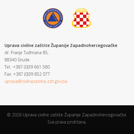
Uprava civilne zaštite Županije Zapadnohercegovačke
dr. Franje Tuđmana 85,
88340 Grude
Tel.: +387 (0)39 661 580
Fax: +387 (0)39 852 077
uprava@civilnazastita-zzh.gov.ba
© 2026 Uprava civilne zaštite Županije Zapadnohercegovačke.
Sva prava pridržana.